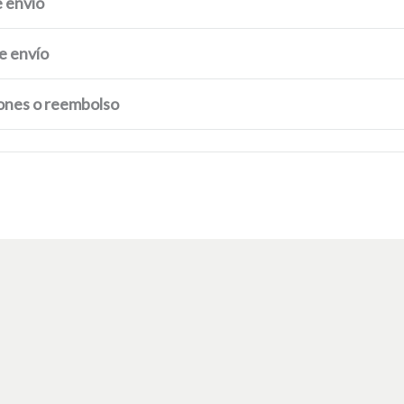
 envío
e envío
ones o reembolso