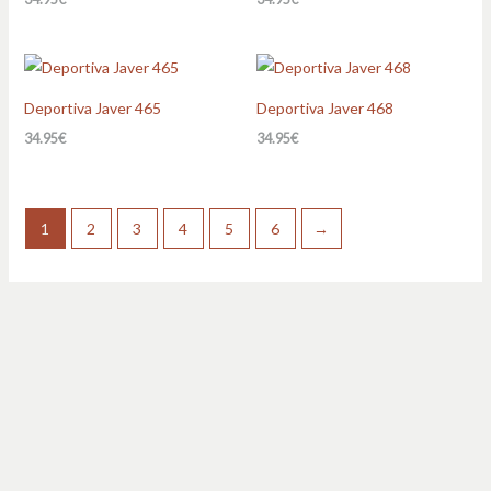
Deportiva Javer 465
Deportiva Javer 468
34.95
€
34.95
€
1
2
3
4
5
6
→