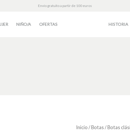
Envío gratuito a partir de 100 euros
UJER
NIÑO/A
OFERTAS
HISTORIA
Bota
Inicio
/
Botas
/
Botas clás