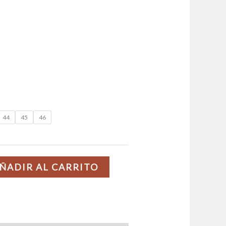
44
45
46
ÑADIR AL CARRITO