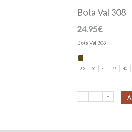
Val
Bota Val 308
308
cantidad
24.95
€
Bota Val 308
39
40
41
42
43
-
+
A