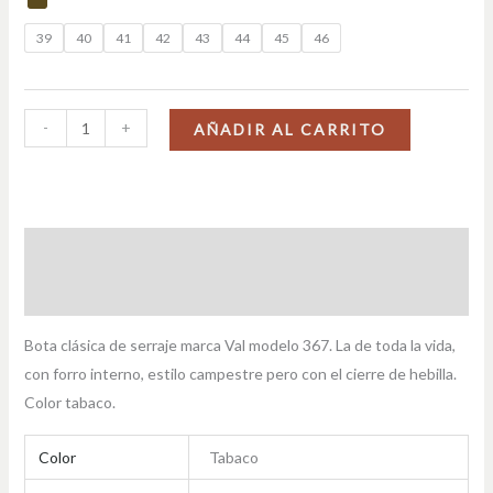
39
40
41
42
43
44
45
46
-
+
AÑADIR AL CARRITO
Descripción
Información adicional
Bota clásica de serraje marca Val modelo 367. La de toda la vida,
con forro interno, estilo campestre pero con el cierre de hebilla.
Color tabaco.
Color
Tabaco