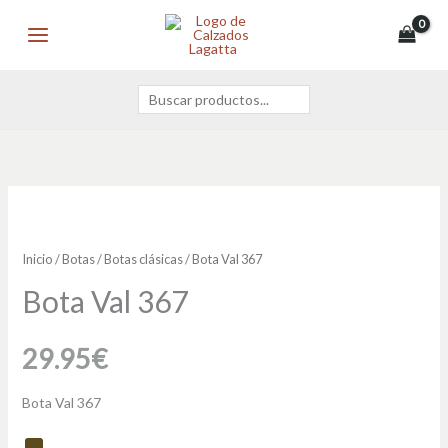
Ir
Buscar
MAIN
al
MENU
contenido
Bota
Val
367
Inicio
/
Botas
/
Botas clásicas
/ Bota Val 367
cantidad
Bota Val 367
29.95
€
Bota Val 367