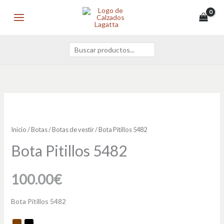
Ir
Buscar
MAIN
al
MENU
contenido
Bota
Pitillos
5482
Inicio
/
Botas
/
Botas de vestir
/ Bota Pitillos 5482
cantidad
Bota Pitillos 5482
100.00
€
Bota Pitillos 5482