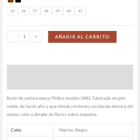
35
36
37
38
39
40
41
-
+
AÑADIR AL CARRITO
Descripción
Información adicional
Botín de señora marca Pitillos modelo 5482. Fabricado en piel
noble, de tacón alto y que simula cordones con banda elástica del
mismo color y detalle de flecos sobre empeine.
Color
Marrón, Negro