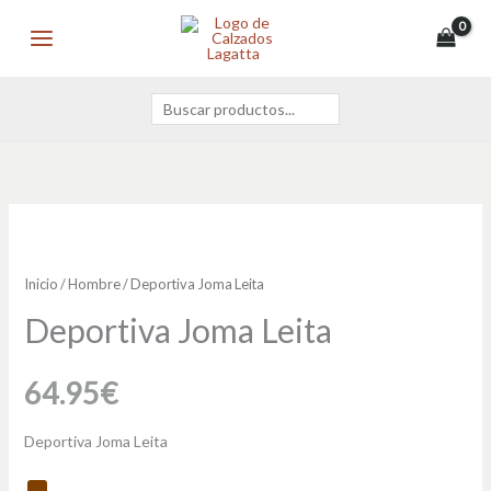
Ir
Buscar
MAIN
al
MENU
contenido
Deportiva
Joma
Leita
Inicio
/
Hombre
/ Deportiva Joma Leita
cantidad
Deportiva Joma Leita
64.95
€
Deportiva Joma Leita