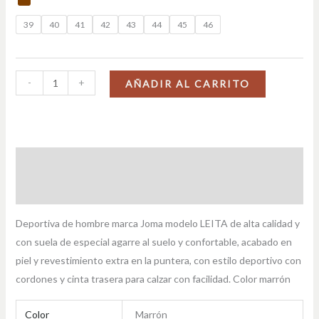
39
40
41
42
43
44
45
46
-
+
AÑADIR AL CARRITO
Descripción
Información adicional
Deportiva de hombre marca Joma modelo LEITA de alta calidad y
con suela de especial agarre al suelo y confortable, acabado en
piel y revestimiento extra en la puntera, con estilo deportivo con
cordones y cinta trasera para calzar con facilidad. Color marrón
Color
Marrón