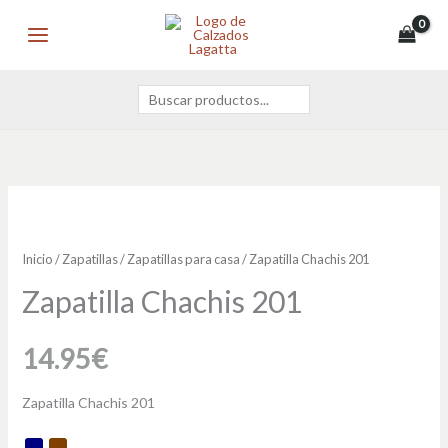
Ir
Buscar
MAIN
al
MENU
contenido
Zapatilla
Chachis
201
Inicio
/
Zapatillas
/
Zapatillas para casa
/ Zapatilla Chachis 201
cantidad
Zapatilla Chachis 201
14.95
€
Zapatilla Chachis 201