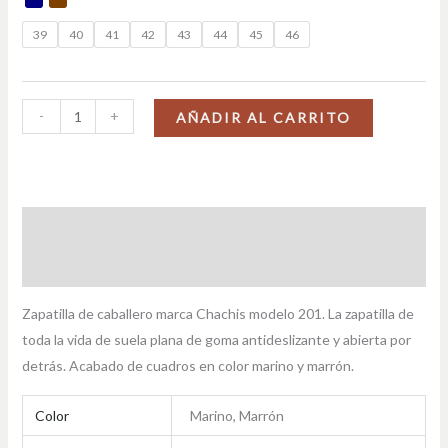
39
40
41
42
43
44
45
46
-
+
AÑADIR AL CARRITO
Descripción
Información adicional
Zapatilla de caballero marca Chachis modelo 201. La zapatilla de
toda la vida de suela plana de goma antideslizante y abierta por
detrás. Acabado de cuadros en color marino y marrón.
Color
Marino, Marrón