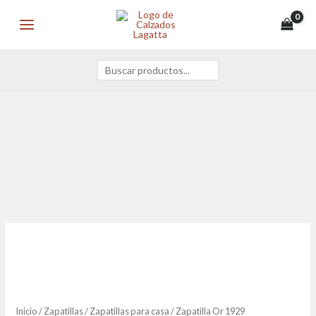
Ir
Buscar
MAIN
al
MENU
contenido
Zapatilla
Or
1929
cantidad
Inicio
/
Zapatillas
/
Zapatillas para casa
/ Zapatilla Or 1929