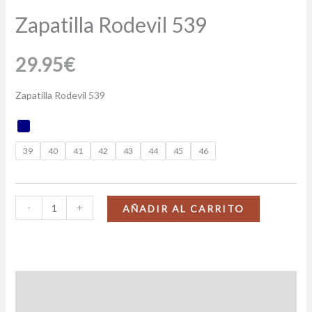
Zapatilla Rodevil 539
29.95
€
Zapatilla Rodevil 539
39
40
41
42
43
44
45
46
-
+
AÑADIR AL CARRITO
Descripción