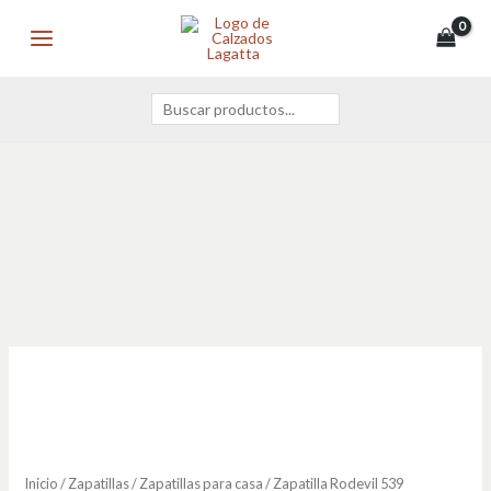
Ir
Buscar
MAIN
al
MENU
contenido
Zapatilla
Rodevil
539
cantidad
Inicio
/
Zapatillas
/
Zapatillas para casa
/ Zapatilla Rodevil 539