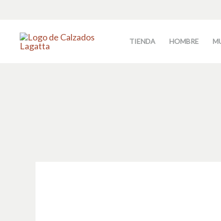
Ir
al
contenido
TIENDA
HOMBRE
M