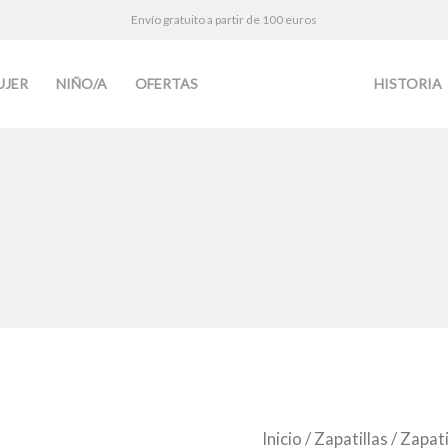
Envío gratuito a partir de 100 euros
UJER
NIÑO/A
OFERTAS
HISTORIA
Zapatilla
Inicio
/
Zapatillas
/
Zapati