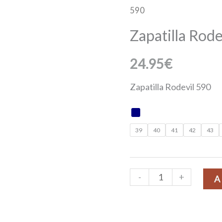
590
Rodevil
590
Zapatilla Rode
cantidad
24.95
€
Zapatilla Rodevil 590
39
40
41
42
43
-
+
A