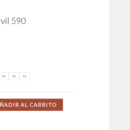
vil 590
44
45
46
ÑADIR AL CARRITO