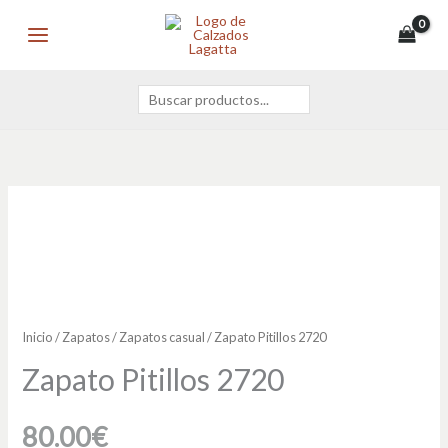
Ir
Buscar
MAIN
al
MENU
contenido
Zapato
Pitillos
2720
cantidad
Inicio
/
Zapatos
/
Zapatos casual
/ Zapato Pitillos 2720
Zapato Pitillos 2720
80.00
€