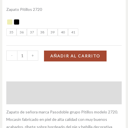
Zapato Pitillos 2720
35
36
37
38
39
40
41
-
+
AÑADIR AL CARRITO
Descripción
Información adicional
Zapato de señora marca Pasodoble grupo Pitillos modelo 2720.
Mocasín fabricado en piel de alta calidad con muy buenos
acabados, ribete sobre bordeado del pie y hebilla decorativa