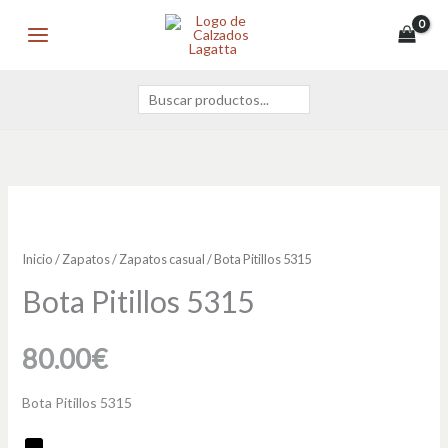
Ir
Buscar
MAIN
al
MENU
contenido
Bota
Pitillos
5315
Inicio
/
Zapatos
/
Zapatos casual
/ Bota Pitillos 5315
cantidad
Bota Pitillos 5315
80.00
€
Bota Pitillos 5315