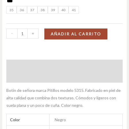
35
36
37
38
39
40
41
-
+
AÑADIR AL CARRITO
Descripción
Información adicional
Botín de señora marca Pitillos modelo 5315. Fabricado en piel de
alta calidad que combina dos texturas. Cómodos y ligeros con
suela plana y un poco de cuña. Color negro.
Color
Negro