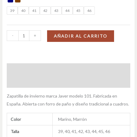
39
40
41
42
43
44
45
46
-
+
AÑADIR AL CARRITO
Descripción
Información adicional
Zapatilla de invierno marca Javer modelo 101. Fabricada en
España. Abierta con forro de paño y diseño tradicional a cuadros.
Color
Marino, Marrón
Talla
39, 40, 41, 42, 43, 44, 45, 46