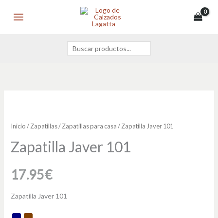
Ir
Buscar
MAIN
al
MENU
contenido
Zapatilla
Javer
101
Inicio
/
Zapatillas
/
Zapatillas para casa
/ Zapatilla Javer 101
cantidad
Zapatilla Javer 101
17.95
€
Zapatilla Javer 101