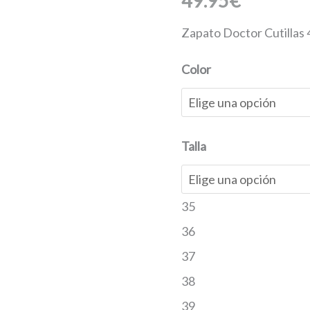
49.95
€
Zapato Doctor Cutillas
Color
Talla
35
36
37
38
39