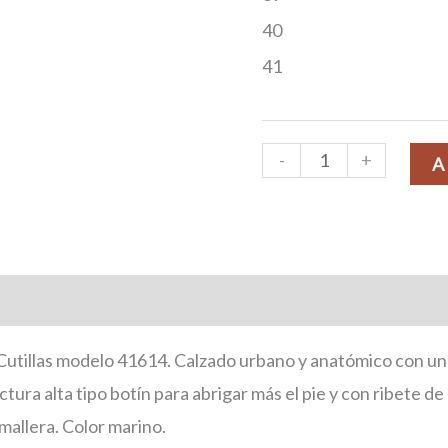
40
41
-
+
A
onal
tillas modelo 41614. Calzado urbano y anatómico con un t
ura alta tipo botín para abrigar más el pie y con ribete de 
emallera. Color marino.