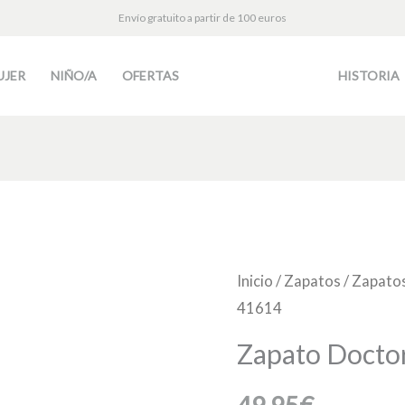
Envío gratuito a partir de 100 euros
UJER
NIÑO/A
OFERTAS
HISTORIA
Zapato
Inicio
/
Zapatos
/
Zapatos
41614
Doctor
Cutillas
Zapato Doctor
41614
cantidad