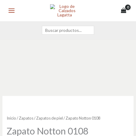
Ir
Buscar
MAIN
al
MENU
contenido
Zapato
Notton
0108
Inicio
/
Zapatos
/
Zapatos de piel
/ Zapato Notton 0108
cantidad
Zapato Notton 0108