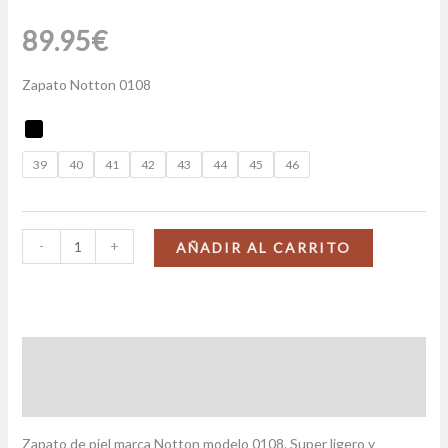
89.95
€
Zapato Notton 0108
39
40
41
42
43
44
45
46
-
+
AÑADIR AL CARRITO
Descripción
Información adicional
Zapato de piel marca Notton modelo 0108. Super ligero y