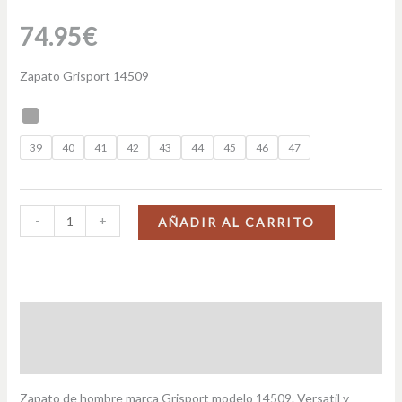
74.95
€
Zapato Grisport 14509
39
40
41
42
43
44
45
46
47
-
+
AÑADIR AL CARRITO
Descripción
Información adicional
Zapato de hombre marca Grisport modelo 14509. Versatil y