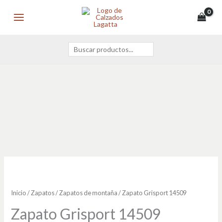
Ir
Buscar
MAIN
al
MENU
contenido
Zapato
Grisport
14509
Inicio
/
Zapatos
/
Zapatos de montaña
/ Zapato Grisport 14509
cantidad
Zapato Grisport 14509