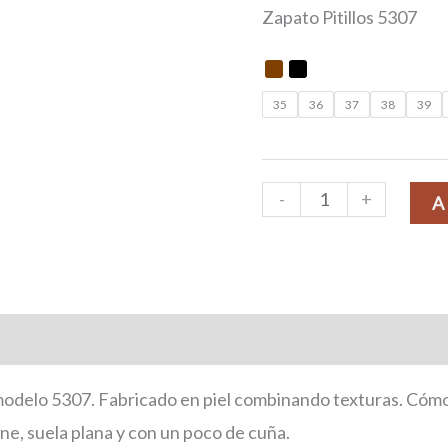
Zapato Pitillos 5307
35
36
37
38
39
-
+
A
onal
modelo 5307. Fabricado en piel combinando texturas. Cómo
ne, suela plana y con un poco de cuña.