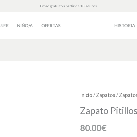
Envío gratuito a partir de 100 euros
UJER
NIÑO/A
OFERTAS
HISTORIA
Zapato
Inicio
/
Zapatos
/
Zapatos
Pitillos
Zapato Pitillo
5307
cantidad
80.00
€