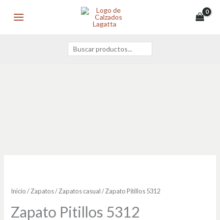
Ir
Buscar
MAIN
al
MENU
contenido
Zapato
Pitillos
5312
Inicio
/
Zapatos
/
Zapatos casual
/ Zapato Pitillos 5312
cantidad
Zapato Pitillos 5312