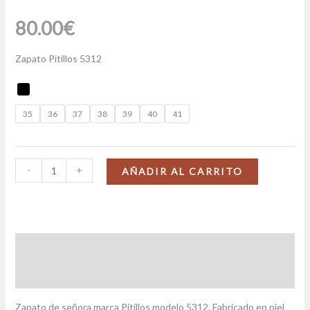
80.00
€
Zapato Pitillos 5312
35
36
37
38
39
40
41
-
+
AÑADIR AL CARRITO
Descripción
Información adicional
Zapato de señora marca Pitillos modelo 5312. Fabricado en piel