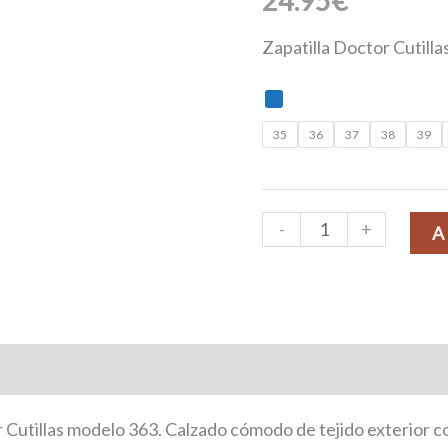
24.95
€
Zapatilla Doctor Cutilla
35
36
37
38
39
-
+
A
onal
 Cutillas modelo 363. Calzado cómodo de tejido exterior co