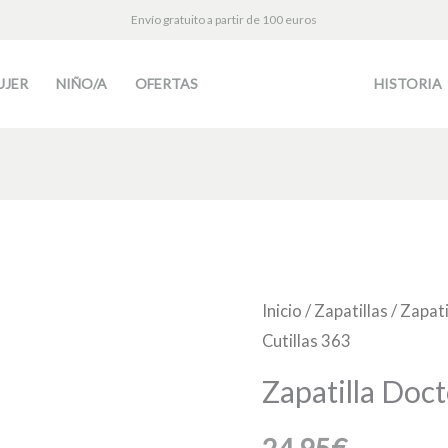
Envío gratuito a partir de 100 euros
UJER
NIÑO/A
OFERTAS
HISTORIA
Zapatilla
Inicio
/
Zapatillas
/
Zapati
Cutillas 363
Doctor
Cutillas
Zapatilla Doct
363
cantidad