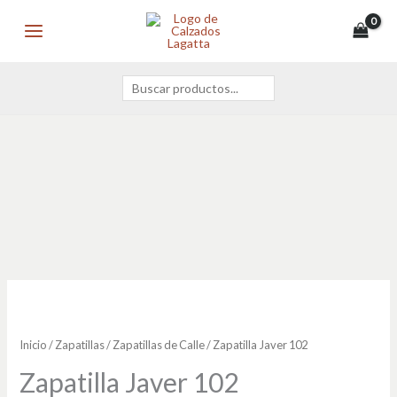
Ir
Buscar
MAIN
al
MENU
contenido
Zapatilla
Javer
102
Inicio
/
Zapatillas
/
Zapatillas de Calle
/ Zapatilla Javer 102
cantidad
Zapatilla Javer 102