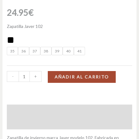
24.95
€
Zapatilla Javer 102
35
36
37
38
39
40
41
-
+
AÑADIR AL CARRITO
Descripción
Información adicional
Zapatilla de invierno marca Javer modelo 102. Fabricada en