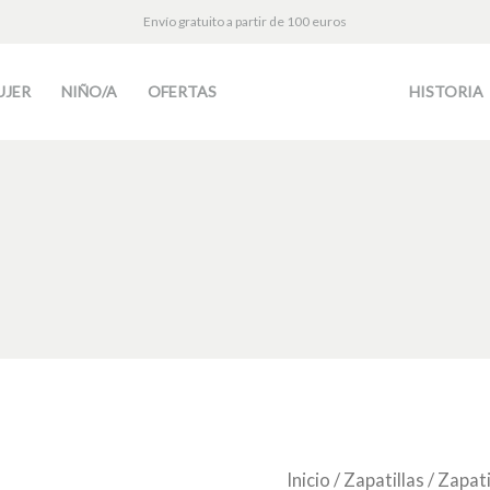
Envío gratuito a partir de 100 euros
UJER
NIÑO/A
OFERTAS
HISTORIA
Zapatilla
Inicio
/
Zapatillas
/
Zapati