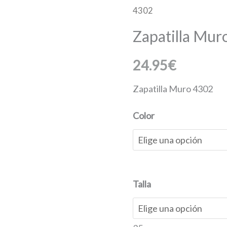
4302
Muro
4302
Zapatilla Mur
cantidad
24.95
€
Zapatilla Muro 4302
Color
Talla