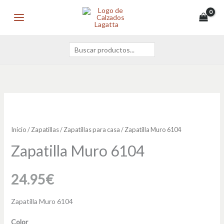
Ir
Buscar
MAIN
al
MENU
contenido
Zapatilla
Muro
6104
Inicio
/
Zapatillas
/
Zapatillas para casa
/ Zapatilla Muro 6104
cantidad
Zapatilla Muro 6104
24.95
€
Zapatilla Muro 6104
Color