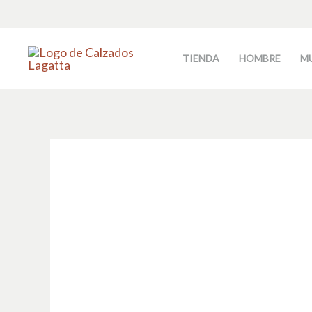
Ir
al
contenido
TIENDA
HOMBRE
M