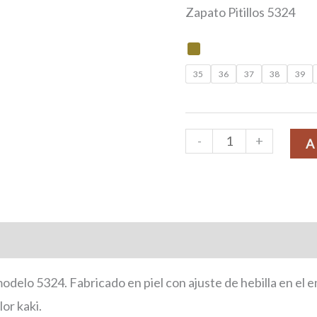
Zapato Pitillos 5324
35
36
37
38
39
-
+
A
onal
modelo 5324. Fabricado en piel con ajuste de hebilla en el
or kaki.