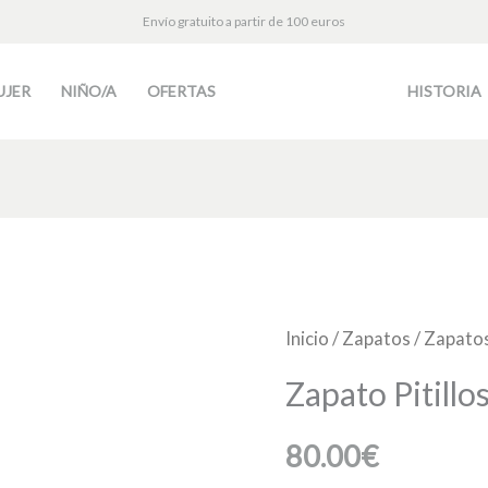
Envío gratuito a partir de 100 euros
UJER
NIÑO/A
OFERTAS
HISTORIA
Zapato
Inicio
/
Zapatos
/
Zapatos
Pitillos
Zapato Pitillo
5324
cantidad
80.00
€