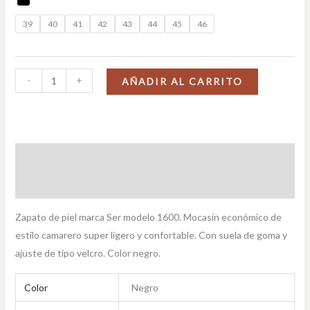
39
40
41
42
43
44
45
46
-
+
AÑADIR AL CARRITO
Descripción
Información adicional
Zapato de piel marca Ser modelo 1600. Mocasín económico de
estilo camarero super ligero y confortable. Con suela de goma y
ajuste de tipo velcro. Color negro.
Color
Negro