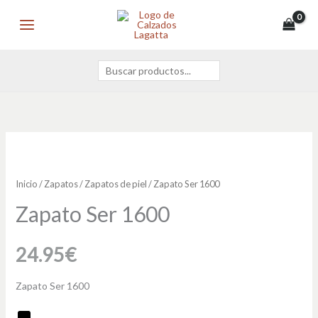
Ir
Buscar
MAIN
al
MENU
contenido
Zapato
Ser
1600
Inicio
/
Zapatos
/
Zapatos de piel
/ Zapato Ser 1600
cantidad
Zapato Ser 1600
24.95
€
Zapato Ser 1600